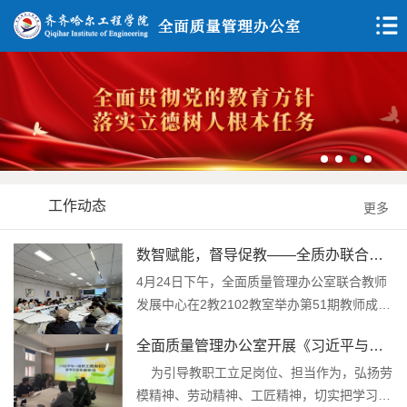
工作动态
更多
数智赋能，督导促教——全质办联合教
发中心成…
4月24日下午，全面质量管理办公室联合教师
发展中心在2教2102教室举办第51期教师成长
沙龙…
全面质量管理办公室开展《习近平与一
线职工朋…
为引导教职工立足岗位、担当作为，弘扬劳
模精神、劳动精神、工匠精神，切实把学习