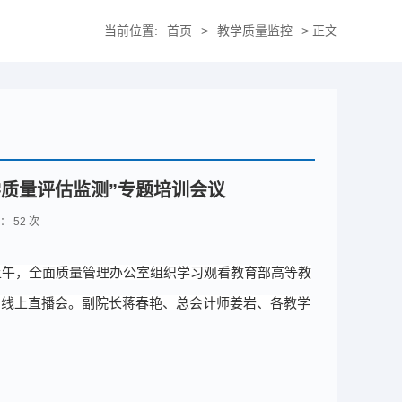
当前位置:
首页
>
教学质量监控
> 正文
质量评估监测”专题培训会议
击：
52
次
上午
，
全面质量管理办公室
组织学习
观
看教育部高等教
训
线上直播
会。
副院长蒋春艳、总会计师姜岩、
各
教学