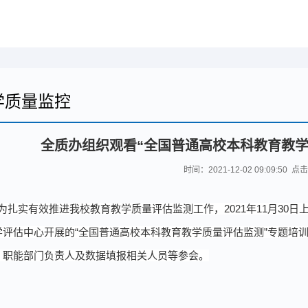
学质量监控
全质办组织观看“全国普通高校本科教育教学
时间：2021-12-02 09:09:50 点
为扎实
有
效推进我校
教育教学质量评估监测
工作，
2021年
11
月
30
日
学评估中心
开展
的
“全国普通高校本科教育教学质量评估监测”专题
培
、职能
部门负责
人及
数据填报
相关
人员
等参会
。