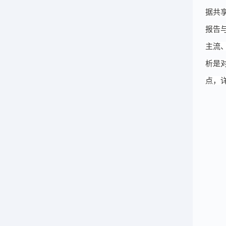
据共
报告
主流
析是
点，